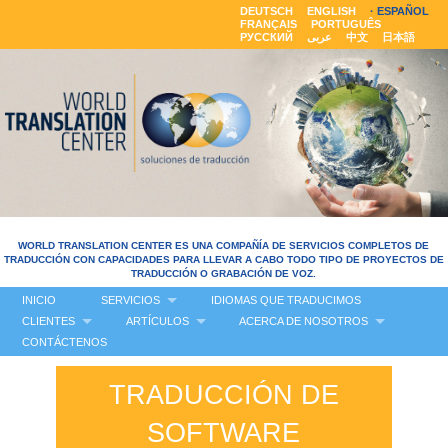
DEUTSCH
ENGLISH
ESPAÑOL
FRANÇAIS
PORTUGUÊS
РУССКИЙ
عربى
中文
日本語
WORLD TRANSLATION CENTER ES UNA COMPAÑÍA DE SERVICIOS COMPLETOS DE
TRADUCCIÓN CON CAPACIDADES PARA LLEVAR A CABO TODO TIPO DE PROYECTOS DE
TRADUCCIÓN O GRABACIÓN DE VOZ.
INICIO
SERVICIOS
IDIOMAS QUE TRADUCIMOS
CLIENTES
ARTÍCULOS
ACERCA DE NOSOTROS
CONTÁCTENOS
TRADUCCIÓN DE
SOFTWARE