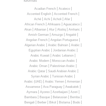
Idiomas
|
|
Acadian French
Acateco
|
|
Accented English
Accented French
|
|
|
|
Aché
Achi
Acholi
Afar
|
|
|
African French
Afrikaans
Aguacateco
|
|
|
|
|
Akan
Albanian
Alur
Alutiiq
Amharic
|
|
|
Amish German
Amuzgo
Angaité
|
|
Angolan French
Angolan Portuguese
|
|
|
Algerian Arabic
Arabic Bahrain
Arabic
|
|
Egyptian Arabic
Jordanian Arabic
|
|
Arabic Kuwait
Arabic Lebanon
|
|
Arabic Modern
Moroccan Arabic
|
|
Arabic Oman
Palestinian Arabic
|
|
Arabic Qatar
Saudi Arabian Arabic
|
|
Syrian Arabic
Tunisian Arabic
|
|
|
Arabic (UAE)
Arabic Yemen
Armenian
|
|
|
Assamese
Ava Paraguay
Awakatek
|
|
|
|
Aymara
Ayoreo
Azerbaijani
Azeri
|
|
|
|
Bambara
Basque
Belarusian
Bemba
|
|
|
|
|
Bengali
Berber
Bikol
Bislama
Bodo